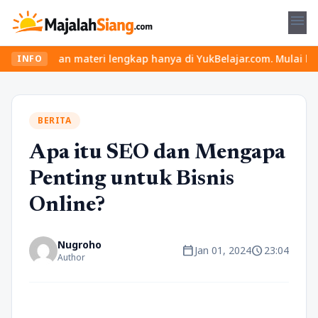
menu
eru dan materi lengkap hanya di YukBelajar.com. Mulai langkah suk
INFO
BERITA
Apa itu SEO dan Mengapa
Penting untuk Bisnis
Online?
Nugroho
calendar_today
schedule
Jan 01, 2024
23:04
Author