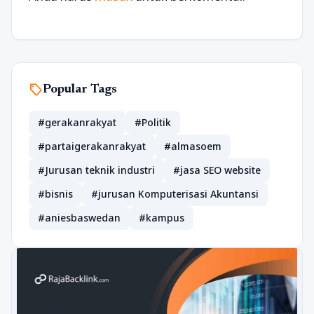
sell
Popular Tags
#gerakanrakyat
#Politik
#partaigerakanrakyat
#almasoem
#Jurusan teknik industri
#jasa SEO website
#bisnis
#jurusan Komputerisasi Akuntansi
#aniesbaswedan
#kampus