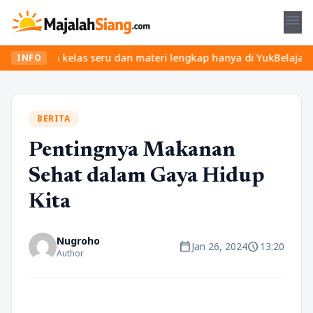
menu
ukan kelas seru dan materi lengkap hanya di YukBelajar.com. Mula
INFO
BERITA
Pentingnya Makanan
Sehat dalam Gaya Hidup
Kita
Nugroho
calendar_today
schedule
Jan 26, 2024
13:20
Author