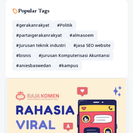
sell
Popular Tags
#gerakanrakyat
#Politik
#partaigerakanrakyat
#almasoem
#Jurusan teknik industri
#jasa SEO website
#bisnis
#jurusan Komputerisasi Akuntansi
#aniesbaswedan
#kampus