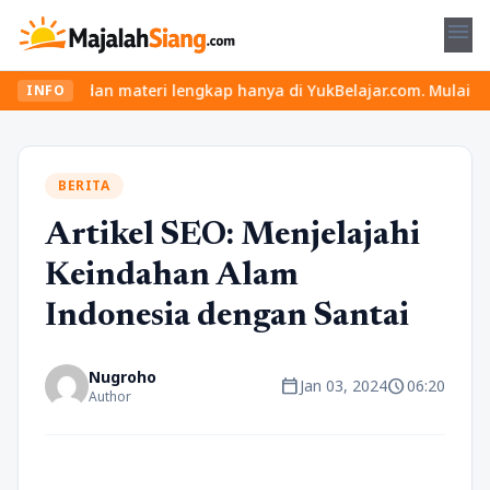
menu
ru dan materi lengkap hanya di YukBelajar.com. Mulai langkah suk
INFO
BERITA
Artikel SEO: Menjelajahi
Keindahan Alam
Indonesia dengan Santai
Nugroho
calendar_today
schedule
Jan 03, 2024
06:20
Author