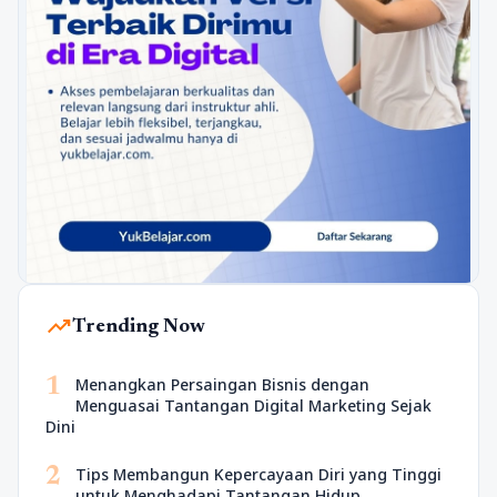
trending_up
Trending Now
1
Menangkan Persaingan Bisnis dengan
Menguasai Tantangan Digital Marketing Sejak
Dini
2
Tips Membangun Kepercayaan Diri yang Tinggi
untuk Menghadapi Tantangan Hidup