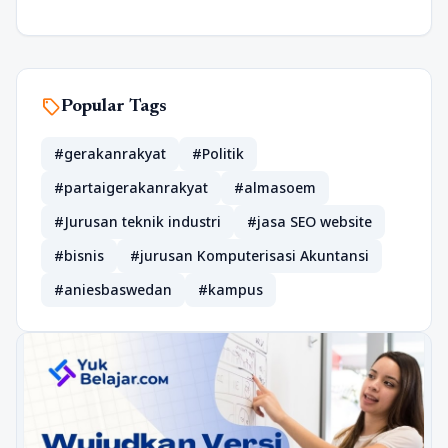
sell
Popular Tags
#gerakanrakyat
#Politik
#partaigerakanrakyat
#almasoem
#Jurusan teknik industri
#jasa SEO website
#bisnis
#jurusan Komputerisasi Akuntansi
#aniesbaswedan
#kampus