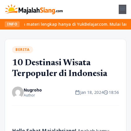
menu
 materi lengkap hanya di YukBelajar.com. Mulai langkah suksesmu 
INFO
BERITA
10 Destinasi Wisata
Terpopuler di Indonesia
Nugroho
calendar_today
schedule
Jan 18, 2024
18:56
Author
Hello Sobat Majalahsiang!
Apakah kamu