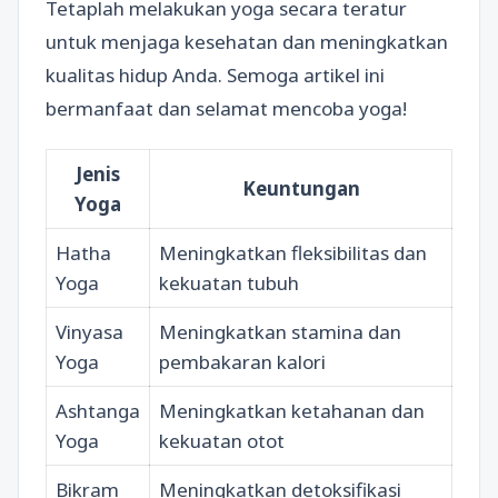
Tetaplah melakukan yoga secara teratur
untuk menjaga kesehatan dan meningkatkan
kualitas hidup Anda. Semoga artikel ini
bermanfaat dan selamat mencoba yoga!
Jenis
Keuntungan
Yoga
Hatha
Meningkatkan fleksibilitas dan
Yoga
kekuatan tubuh
Vinyasa
Meningkatkan stamina dan
Yoga
pembakaran kalori
Ashtanga
Meningkatkan ketahanan dan
Yoga
kekuatan otot
Bikram
Meningkatkan detoksifikasi