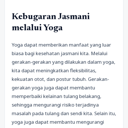
Kebugaran Jasmani
melalui Yoga
Yoga dapat memberikan manfaat yang luar
biasa bagi kesehatan jasmani kita. Melalui
gerakan-gerakan yang dilakukan dalam yoga,
kita dapat meningkatkan fleksibilitas,
kekuatan otot, dan postur tubuh. Gerakan-
gerakan yoga juga dapat membantu
memperbaiki kelainan tulang belakang,
sehingga mengurangi risiko terjadinya
masalah pada tulang dan sendi kita. Selain itu,
yoga juga dapat membantu mengurangi