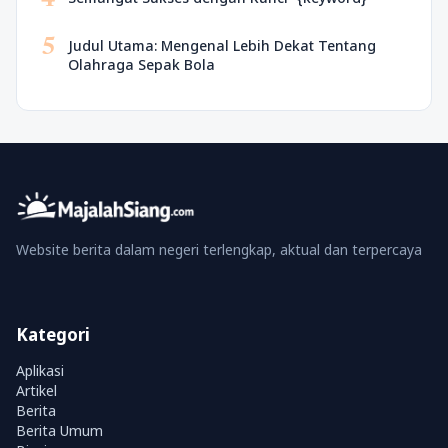
4
5
Judul Utama: Mengenal Lebih Dekat Tentang
Olahraga Sepak Bola
Website berita dalam negeri terlengkap, aktual dan terpercaya
Kategori
Aplikasi
Artikel
Berita
Berita Umum