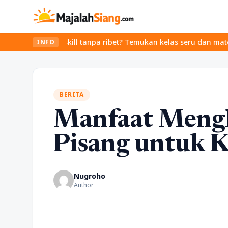
ade skill tanpa ribet? Temukan kelas seru dan materi lengkap han
INFO
BERITA
Manfaat Meng
Pisang untuk 
Nugroho
Author