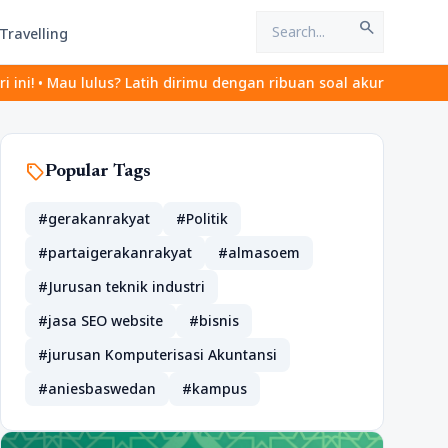
search
Travelling
us? Latih dirimu dengan ribuan soal akurat di tryout.id.
sell
Popular Tags
#gerakanrakyat
#Politik
#partaigerakanrakyat
#almasoem
#Jurusan teknik industri
#jasa SEO website
#bisnis
#jurusan Komputerisasi Akuntansi
#aniesbaswedan
#kampus