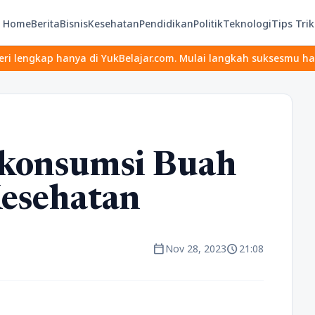
Home
Berita
Bisnis
Kesehatan
Pendidikan
Politik
Teknologi
Tips Trik
ya di YukBelajar.com. Mulai langkah suksesmu hari ini! • Mau lul
konsumsi Buah
Kesehatan
calendar_today
schedule
Nov 28, 2023
21:08