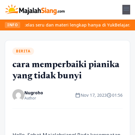
menu
an kelas seru dan materi lengkap hanya di YukBelajar.com. Mulai 
INFO
BERITA
cara memperbaiki pianika
yang tidak bunyi
Nugroho
calendar_today
schedule
Nov 17, 2023
01:56
Author
Hello, Sobat Majalahsiang! Pada kesempatan