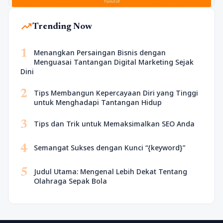
trending_up
Trending Now
1
Menangkan Persaingan Bisnis dengan
Menguasai Tantangan Digital Marketing Sejak
Dini
2
Tips Membangun Kepercayaan Diri yang Tinggi
untuk Menghadapi Tantangan Hidup
3
Tips dan Trik untuk Memaksimalkan SEO Anda
4
Semangat Sukses dengan Kunci “{keyword}”
5
Judul Utama: Mengenal Lebih Dekat Tentang
Olahraga Sepak Bola