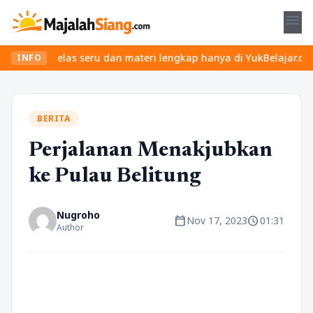
menu
an kelas seru dan materi lengkap hanya di YukBelajar.com. Mulai l
INFO
BERITA
Perjalanan Menakjubkan
ke Pulau Belitung
Nugroho
calendar_today
schedule
Nov 17, 2023
01:31
Author