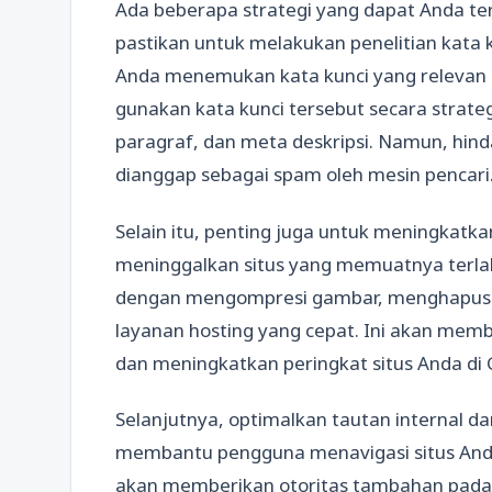
Ada beberapa strategi yang dapat Anda t
pastikan untuk melakukan penelitian kata
Anda menemukan kata kunci yang relevan de
gunakan kata kunci tersebut secara strate
paragraf, dan meta deskripsi. Namun, hin
dianggap sebagai spam oleh mesin pencari
Selain itu, penting juga untuk meningkatk
meninggalkan situs yang memuatnya terla
dengan mengompresi gambar, menghapus p
layanan hosting yang cepat. Ini akan m
dan meningkatkan peringkat situs Anda di 
Selanjutnya, optimalkan tautan internal dan
membantu pengguna menavigasi situs And
akan memberikan otoritas tambahan pada 