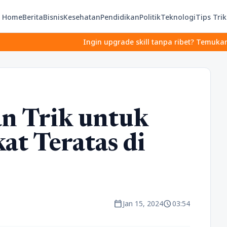
Home
Berita
Bisnis
Kesehatan
Pendidikan
Politik
Teknologi
Tips Trik
Ingin upgrade skill tanpa ribet? Temukan kelas seru da
an Trik untuk
at Teratas di
calendar_today
schedule
Jan 15, 2024
03:54