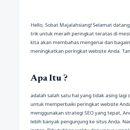
Hello, Sobat Majalahsiang! Selamat datang
trik untuk meraih peringkat teratas di mesi
kita akan membahas mengenai
dan bagai
meningkatkan peringkat website Anda. Tan
Apa Itu
?
adalah salah satu hal yang tidak asing lagi 
untuk memperbaiki peringkat website Anda
menggunakan strategi SEO yang tepat, And
lebih banyak pengunjung ke situs Anda. Na