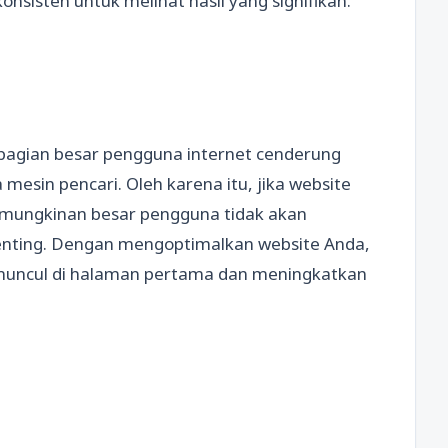
nsisten untuk melihat hasil yang signifikan.
bagian besar pengguna internet cenderung
esin pencari. Oleh karena itu, jika website
emungkinan besar pengguna tidak akan
enting. Dengan mengoptimalkan website Anda,
muncul di halaman pertama dan meningkatkan