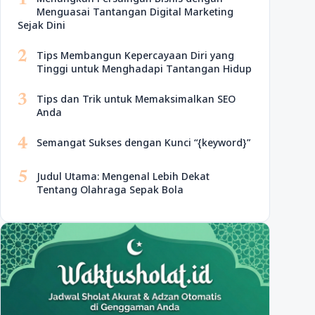
1
Menguasai Tantangan Digital Marketing
Sejak Dini
2
Tips Membangun Kepercayaan Diri yang
Tinggi untuk Menghadapi Tantangan Hidup
3
Tips dan Trik untuk Memaksimalkan SEO
Anda
4
Semangat Sukses dengan Kunci “{keyword}”
5
Judul Utama: Mengenal Lebih Dekat
Tentang Olahraga Sepak Bola