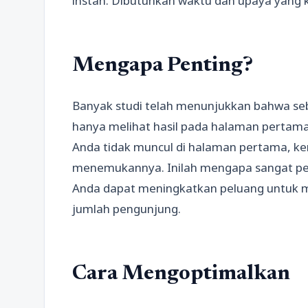
instan. Dibutuhkan waktu dan upaya yang ko
Mengapa
Penting?
Banyak studi telah menunjukkan bahwa se
hanya melihat hasil pada halaman pertama m
Anda tidak muncul di halaman pertama, k
menemukannya. Inilah mengapa
sangat p
Anda dapat meningkatkan peluang untuk 
jumlah pengunjung.
Cara Mengoptimalkan