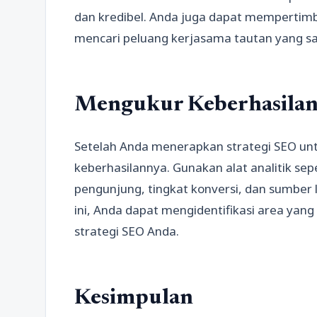
dan kredibel. Anda juga dapat mempertim
mencari peluang kerjasama tautan yang s
Mengukur Keberhasila
Setelah Anda menerapkan strategi SEO un
keberhasilannya. Gunakan alat analitik sep
pengunjung, tingkat konversi, dan sumber 
ini, Anda dapat mengidentifikasi area yan
strategi SEO Anda.
Kesimpulan