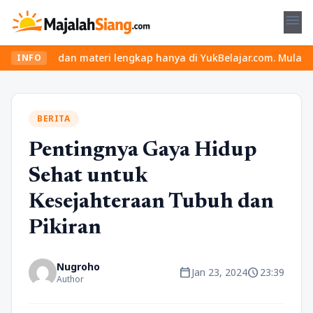
menu
eru dan materi lengkap hanya di YukBelajar.com. Mulai langkah suk
INFO
BERITA
Pentingnya Gaya Hidup
Sehat untuk
Kesejahteraan Tubuh dan
Pikiran
Nugroho
calendar_today
schedule
Jan 23, 2024
23:39
Author