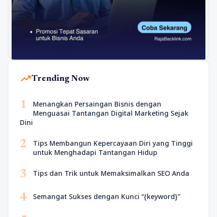
trending_up
Trending Now
1
Menangkan Persaingan Bisnis dengan
Menguasai Tantangan Digital Marketing Sejak
Dini
2
Tips Membangun Kepercayaan Diri yang Tinggi
untuk Menghadapi Tantangan Hidup
3
Tips dan Trik untuk Memaksimalkan SEO Anda
4
Semangat Sukses dengan Kunci “{keyword}”