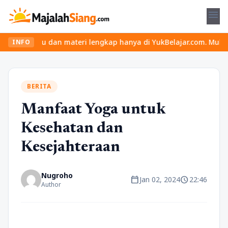
menu
seru dan materi lengkap hanya di YukBelajar.com. Mulai langkah s
INFO
BERITA
Manfaat Yoga untuk
Kesehatan dan
Kesejahteraan
Nugroho
calendar_today
schedule
Jan 02, 2024
22:46
Author