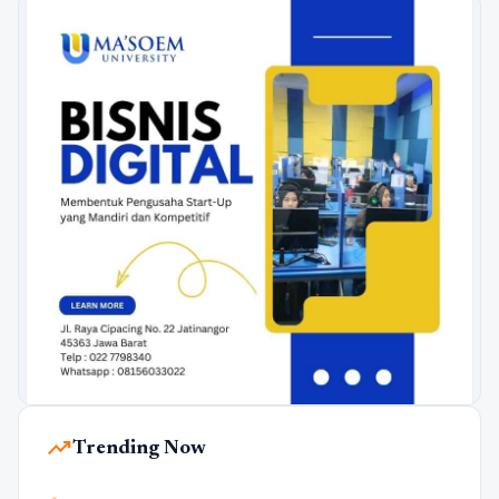
trending_up
Trending Now