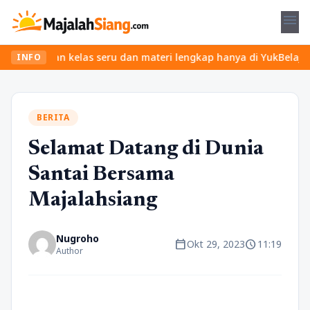
menu
 Temukan kelas seru dan materi lengkap hanya di YukBelajar.com. M
INFO
BERITA
Selamat Datang di Dunia
Santai Bersama
Majalahsiang
Nugroho
calendar_today
schedule
Okt 29, 2023
11:19
Author