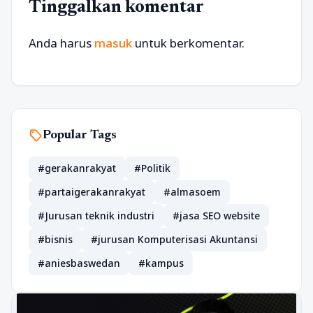
Tinggalkan komentar
Anda harus
masuk
untuk berkomentar.
sell
Popular Tags
#gerakanrakyat
#Politik
#partaigerakanrakyat
#almasoem
#Jurusan teknik industri
#jasa SEO website
#bisnis
#jurusan Komputerisasi Akuntansi
#aniesbaswedan
#kampus