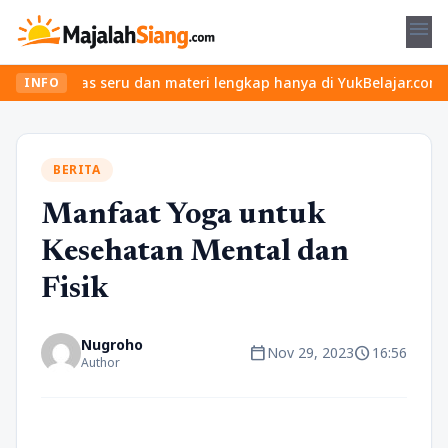
menu
elas seru dan materi lengkap hanya di YukBelajar.com. Mulai lang
INFO
BERITA
Manfaat Yoga untuk
Kesehatan Mental dan
Fisik
Nugroho
calendar_today
schedule
Nov 29, 2023
16:56
Author