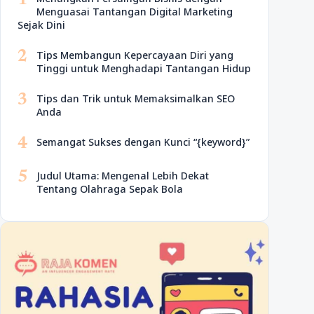
1
Menguasai Tantangan Digital Marketing
Sejak Dini
2
Tips Membangun Kepercayaan Diri yang
Tinggi untuk Menghadapi Tantangan Hidup
3
Tips dan Trik untuk Memaksimalkan SEO
Anda
4
Semangat Sukses dengan Kunci “{keyword}”
5
Judul Utama: Mengenal Lebih Dekat
Tentang Olahraga Sepak Bola