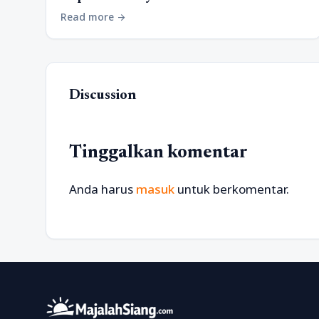
Read more
arrow_forward
Discussion
Tinggalkan komentar
Anda harus
masuk
untuk berkomentar.