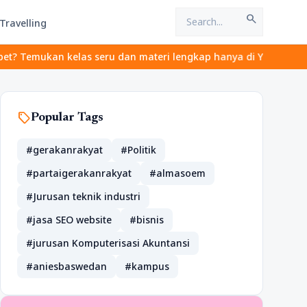
search
Travelling
kan kelas seru dan materi lengkap hanya di YukBelajar.com. Mulai
sell
Popular Tags
#gerakanrakyat
#Politik
#partaigerakanrakyat
#almasoem
#Jurusan teknik industri
#jasa SEO website
#bisnis
#jurusan Komputerisasi Akuntansi
#aniesbaswedan
#kampus