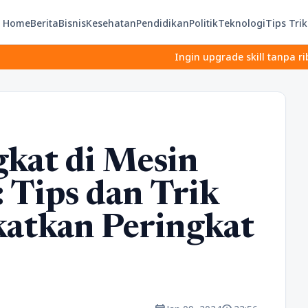
Home
Berita
Bisnis
Kesehatan
Pendidikan
Politik
Teknologi
Tips Trik
Ingin upgrade skill tanpa ribet? Temu
kat di Mesin
 Tips dan Trik
atkan Peringkat