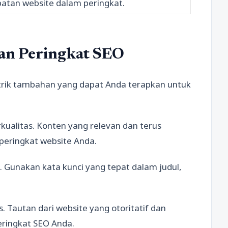
tan website dalam peringkat.
an Peringkat SEO
a trik tambahan yang dapat Anda terapkan untuk
ualitas. Konten yang relevan dan terus
eringkat website Anda.
 Gunakan kata kunci yang tepat dalam judul,
. Tautan dari website yang otoritatif dan
ringkat SEO Anda.