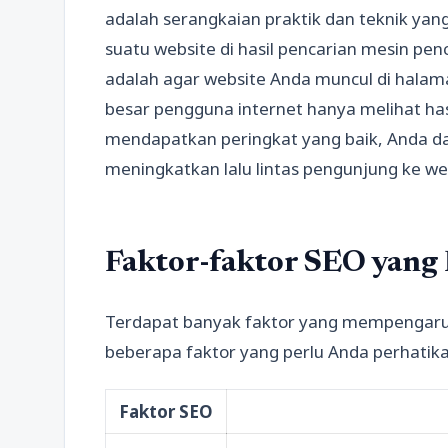
adalah serangkaian praktik dan teknik ya
suatu website di hasil pencarian mesin pen
adalah agar website Anda muncul di halam
besar pengguna internet hanya melihat ha
mendapatkan peringkat yang baik, Anda da
meningkatkan lalu lintas pengunjung ke we
Faktor-faktor SEO yang
Terdapat banyak faktor yang mempengaruhi
beberapa faktor yang perlu Anda perhatika
Faktor SEO