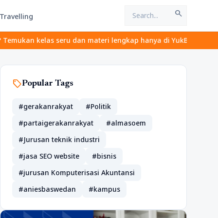
search
Travelling
 seru dan materi lengkap hanya di YukBelajar.com. Mulai langkah 
sell
Popular Tags
#gerakanrakyat
#Politik
#partaigerakanrakyat
#almasoem
#Jurusan teknik industri
#jasa SEO website
#bisnis
#jurusan Komputerisasi Akuntansi
#aniesbaswedan
#kampus