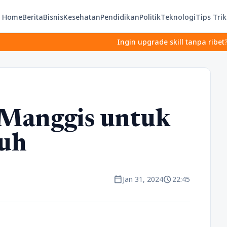
Home
Berita
Bisnis
Kesehatan
Pendidikan
Politik
Teknologi
Tips Trik
Ingin upgrade skill tanpa ribet? Temukan kelas
Manggis untuk
buh
calendar_today
schedule
Jan 31, 2024
22:45