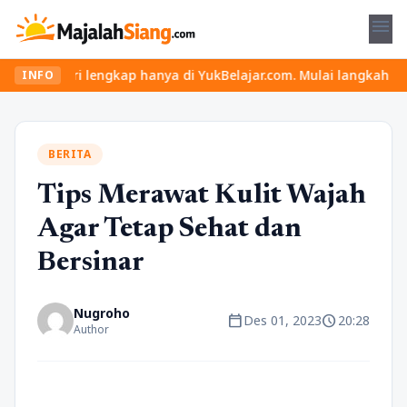
menu
i lengkap hanya di YukBelajar.com. Mulai langkah suksesmu hari i
INFO
BERITA
Tips Merawat Kulit Wajah
Agar Tetap Sehat dan
Bersinar
Nugroho
calendar_today
schedule
Des 01, 2023
20:28
Author