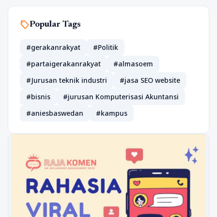
sell
Popular Tags
#gerakanrakyat
#Politik
#partaigerakanrakyat
#almasoem
#Jurusan teknik industri
#jasa SEO website
#bisnis
#jurusan Komputerisasi Akuntansi
#aniesbaswedan
#kampus