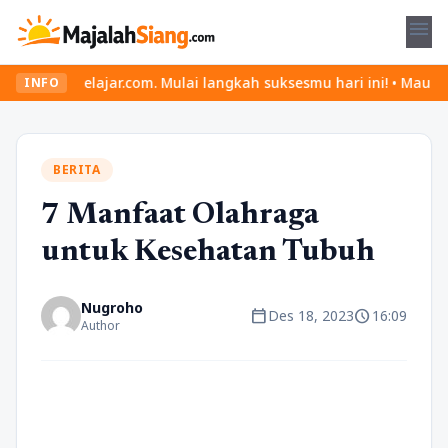
menu
elajar.com. Mulai langkah suksesmu hari ini! • Mau lulus? Latih 
INFO
BERITA
7 Manfaat Olahraga
untuk Kesehatan Tubuh
Nugroho
calendar_today
schedule
Des 18, 2023
16:09
Author