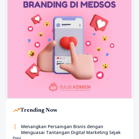
trending_up
Trending Now
1
Menangkan Persaingan Bisnis dengan
Menguasai Tantangan Digital Marketing Sejak
Dini