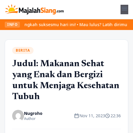
menu
 langkah suksesmu hari ini! • Mau lulus? Latih dirimu dengan rib
INFO
BERITA
Judul: Makanan Sehat
yang Enak dan Bergizi
untuk Menjaga Kesehatan
Tubuh
Nugroho
calendar_today
schedule
Nov 11, 2023
22:36
Author