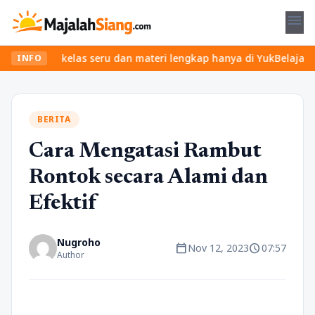
menu
ukan kelas seru dan materi lengkap hanya di YukBelajar.com. Mula
INFO
BERITA
Cara Mengatasi Rambut
Rontok secara Alami dan
Efektif
Nugroho
calendar_today
schedule
Nov 12, 2023
07:57
Author