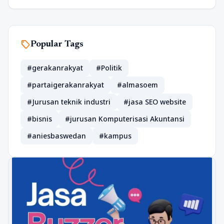
sell
Popular Tags
#gerakanrakyat
#Politik
#partaigerakanrakyat
#almasoem
#Jurusan teknik industri
#jasa SEO website
#bisnis
#jurusan Komputerisasi Akuntansi
#aniesbaswedan
#kampus