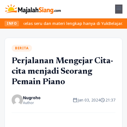
menu
an kelas seru dan materi lengkap hanya di YukBelajar.com. Mulai l
INFO
BERITA
Perjalanan Mengejar Cita-
cita menjadi Seorang
Pemain Piano
Nugroho
calendar_today
schedule
Jan 03, 2024
21:37
Author