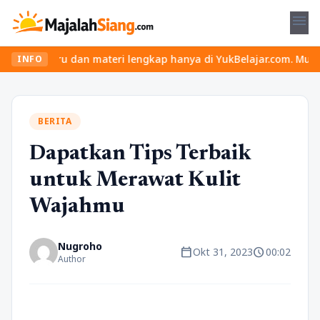
menu
ru dan materi lengkap hanya di YukBelajar.com. Mulai langkah suks
INFO
BERITA
Dapatkan Tips Terbaik
untuk Merawat Kulit
Wajahmu
Nugroho
calendar_today
schedule
Okt 31, 2023
00:02
Author