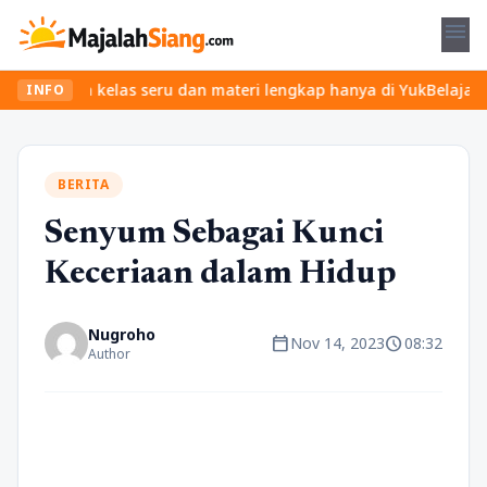
menu
ukan kelas seru dan materi lengkap hanya di YukBelajar.com. Mula
INFO
BERITA
Senyum Sebagai Kunci
Keceriaan dalam Hidup
Nugroho
calendar_today
schedule
Nov 14, 2023
08:32
Author