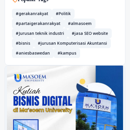
sell
Popular Tags
#gerakanrakyat
#Politik
#partaigerakanrakyat
#almasoem
#Jurusan teknik industri
#jasa SEO website
#bisnis
#jurusan Komputerisasi Akuntansi
#aniesbaswedan
#kampus