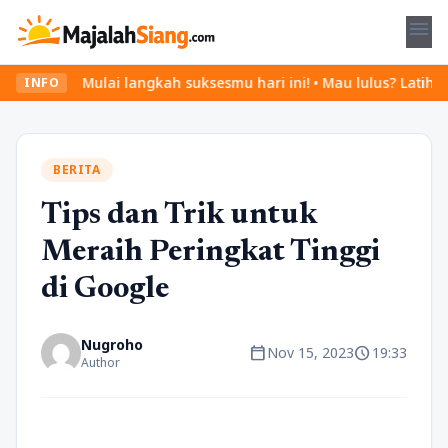
menu
 Mulai langkah suksesmu hari ini! • Mau lulus? Latih dirimu deng
INFO
BERITA
Tips dan Trik untuk
Meraih Peringkat Tinggi
di Google
Nugroho
calendar_today
schedule
Nov 15, 2023
19:33
Author