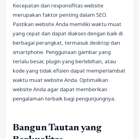
Kecepatan dan responsifitas website
merupakan faktor penting dalam SEO.
Pastikan website Anda memiliki waktu muat
yang cepat dan dapat diakses dengan baik di
berbagai perangkat, termasuk desktop dan
smartphone. Penggunaan gambar yang
terlalu besar, plugin yang berlebihan, atau
kode yang tidak efisien dapat memperlambat
waktu muat website Anda. Optimalkan
website Anda agar dapat memberikan
pengalaman terbaik bagi pengunjungnya.
Bangun Tautan yang