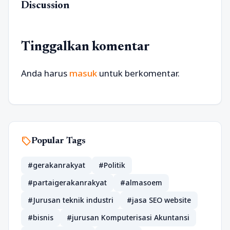
Discussion
Tinggalkan komentar
Anda harus
masuk
untuk berkomentar.
sell
Popular Tags
#gerakanrakyat
#Politik
#partaigerakanrakyat
#almasoem
#Jurusan teknik industri
#jasa SEO website
#bisnis
#jurusan Komputerisasi Akuntansi