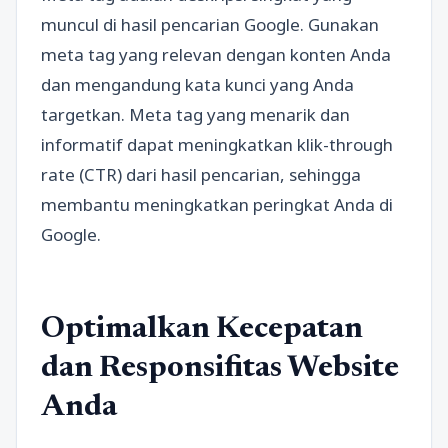
muncul di hasil pencarian Google. Gunakan
meta tag yang relevan dengan konten Anda
dan mengandung kata kunci yang Anda
targetkan. Meta tag yang menarik dan
informatif dapat meningkatkan klik-through
rate (CTR) dari hasil pencarian, sehingga
membantu meningkatkan peringkat Anda di
Google.
Optimalkan Kecepatan
dan Responsifitas Website
Anda