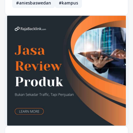
#aniesbaswedan
#kampus