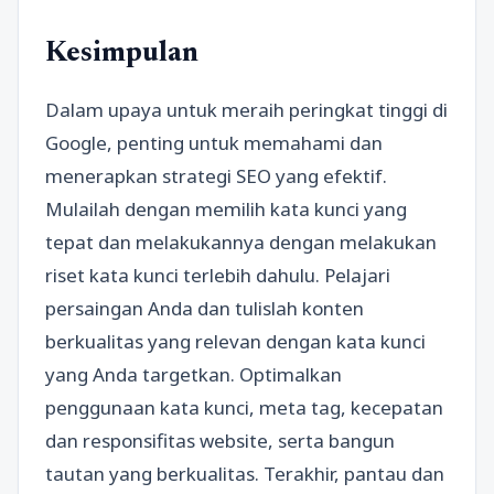
Kesimpulan
Dalam upaya untuk meraih peringkat tinggi di
Google, penting untuk memahami dan
menerapkan strategi SEO yang efektif.
Mulailah dengan memilih kata kunci yang
tepat dan melakukannya dengan melakukan
riset kata kunci terlebih dahulu. Pelajari
persaingan Anda dan tulislah konten
berkualitas yang relevan dengan kata kunci
yang Anda targetkan. Optimalkan
penggunaan kata kunci, meta tag, kecepatan
dan responsifitas website, serta bangun
tautan yang berkualitas. Terakhir, pantau dan