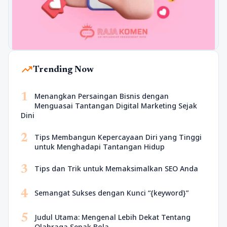
trending_up
Trending Now
1
Menangkan Persaingan Bisnis dengan
Menguasai Tantangan Digital Marketing Sejak
Dini
2
Tips Membangun Kepercayaan Diri yang Tinggi
untuk Menghadapi Tantangan Hidup
3
Tips dan Trik untuk Memaksimalkan SEO Anda
4
Semangat Sukses dengan Kunci “{keyword}”
5
Judul Utama: Mengenal Lebih Dekat Tentang
Olahraga Sepak Bola