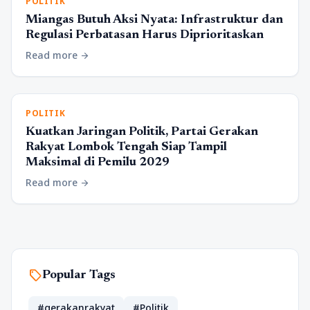
POLITIK
Miangas Butuh Aksi Nyata: Infrastruktur dan
Regulasi Perbatasan Harus Diprioritaskan
Read more
arrow_forward
POLITIK
Kuatkan Jaringan Politik, Partai Gerakan
Rakyat Lombok Tengah Siap Tampil
Maksimal di Pemilu 2029
Read more
arrow_forward
sell
Popular Tags
#gerakanrakyat
#Politik