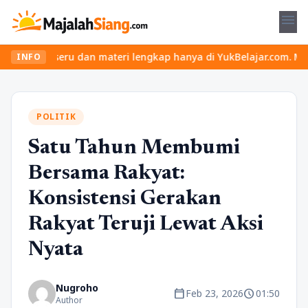
menu
s seru dan materi lengkap hanya di YukBelajar.com. Mulai langkah
INFO
POLITIK
Satu Tahun Membumi
Bersama Rakyat:
Konsistensi Gerakan
Rakyat Teruji Lewat Aksi
Nyata
Nugroho
calendar_today
schedule
Feb 23, 2026
01:50
Author