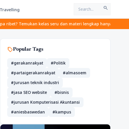
search
Travelling
et? Temukan kelas seru dan materi lengkap hanya di YukBelajar.co
sell
Popular Tags
#gerakanrakyat
#Politik
#partaigerakanrakyat
#almasoem
#Jurusan teknik industri
#jasa SEO website
#bisnis
#jurusan Komputerisasi Akuntansi
#aniesbaswedan
#kampus