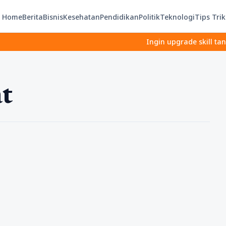
Home
Berita
Bisnis
Kesehatan
Pendidikan
Politik
Teknologi
Tips Trik
Ingin upgrade skill tanpa rib
t