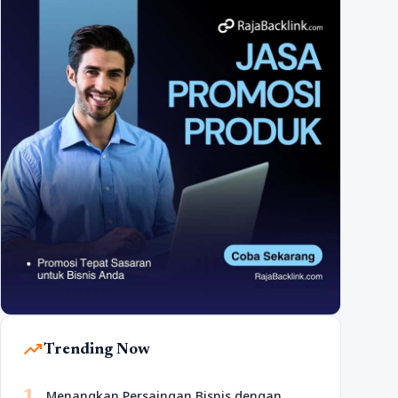
trending_up
Trending Now
Menangkan Persaingan Bisnis dengan