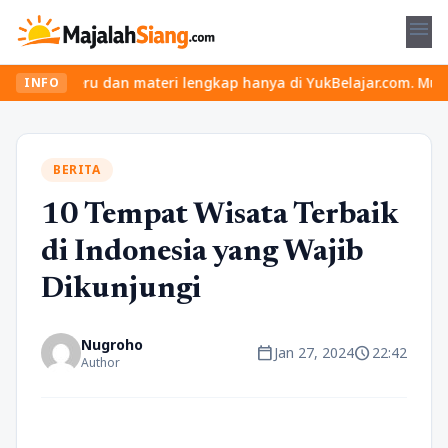
menu
eru dan materi lengkap hanya di YukBelajar.com. Mulai langkah suk
INFO
BERITA
10 Tempat Wisata Terbaik
di Indonesia yang Wajib
Dikunjungi
Nugroho
calendar_today
schedule
Jan 27, 2024
22:42
Author