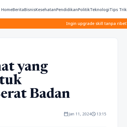
Home
Berita
Bisnis
Kesehatan
Pendidikan
Politik
Teknologi
Tips Trik
Ingin upgrade skill tanpa ribet? Temukan kela
at yang
tuk
erat Badan
calendar_today
schedule
Jan 11, 2024
13:15