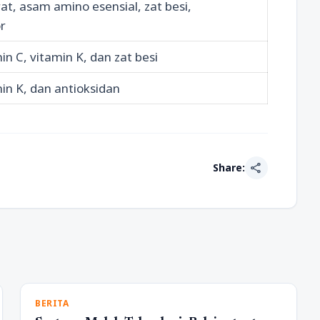
at, asam amino esensial, zat besi,
r
in C, vitamin K, dan zat besi
min K, dan antioksidan
share
Share:
BERITA