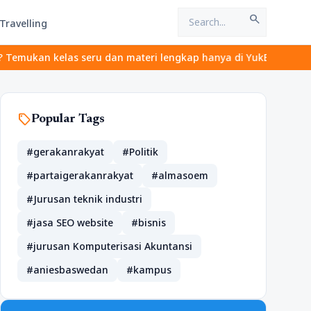
search
Travelling
s seru dan materi lengkap hanya di YukBelajar.com. Mulai langkah
sell
Popular Tags
#gerakanrakyat
#Politik
#partaigerakanrakyat
#almasoem
#Jurusan teknik industri
#jasa SEO website
#bisnis
#jurusan Komputerisasi Akuntansi
#aniesbaswedan
#kampus